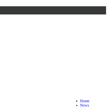
MENU
Home
News
Blog
Work
Product
Special
Company Profile
Online Store
Contact Us
Home
News