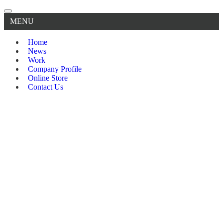
MENU
Home
News
Work
Company Profile
Online Store
Contact Us
Home
News
Blog
Work
Product
Special
Company Profile
Online Store
Contact Us