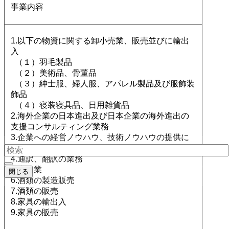
事業内容
1.以下の物資に関する卸小売業、販売並びに輸出
入
（１）羽毛製品
（２）美術品、骨董品
（３）紳士服、婦人服、アパレル製品及び服飾装
飾品
（４）寝装寝具品、日用雑貨品
2.海外企業の日本進出及び日本企業の海外進出の
支援コンサルティング業務
3.企業への経営ノウハウ、技術ノウハウの提供に
関するコンサルティング
4.通訳、翻訳の業務
5.古物業
閉じる
6.酒類の製造販売
7.酒類の販売
8.家具の輸出入
9.家具の販売